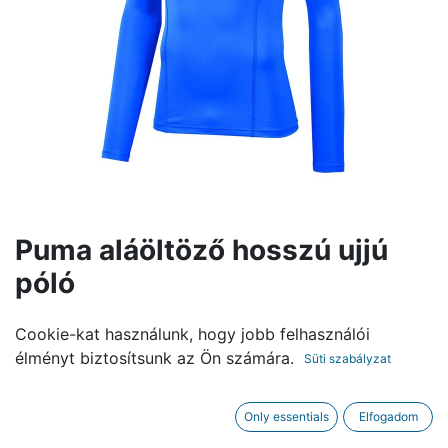
Puma aláöltöző hosszú ujjú
póló
13.990,00
Ft
Cookie-kat használunk, hogy jobb felhasználói
élményt biztosítsunk az Ön számára.
Süti szabályzat
MÉRET
S
M
L
XL
2XL
Only essentials
Elfogadom