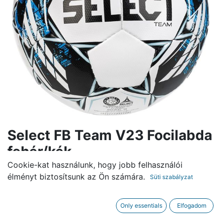
Select FB Team V23 Focilabda
fehér/kék
Cookie-kat használunk, hogy jobb felhasználói
13.500,00
Ft
élményt biztosítsunk az Ön számára.
Süti szabályzat
KOSÁRBA
Only essentials
Elfogadom