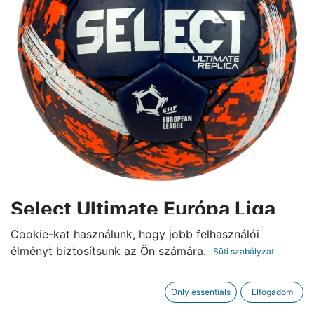
Select Ultimate Európa Liga
V23 Replica Kézilabda
Cookie-kat használunk, hogy jobb felhasználói
piros/kék
élményt biztosítsunk az Ön számára.
Süti szabályzat
9.900,00
Ft
Only essentials
Elfogadom