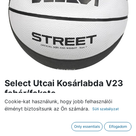
Select Utcai Kosárlabda V23
fehér/fekete
Cookie-kat használunk, hogy jobb felhasználói
6.800,00
Ft
élményt biztosítsunk az Ön számára.
Süti szabályzat
KOSÁRBA
Only essentials
Elfogadom